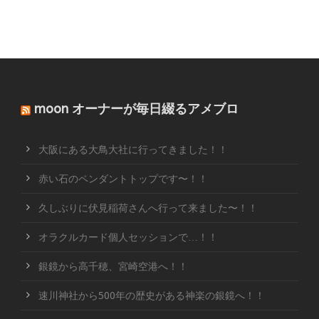
moon オーナーが毎日綴るアメブロ
大阪にある大鳥大社に行ってきました！！
赤い石のペンダントトップです〜！！
久しぶりに伏見稲荷さんへ行って来ました〜！！
オラクルカード個人セッションで…！！
銀鏡から高千穂、宮崎空港へ！！
速川神社から500年の歴史がある神楽の銀鏡へ！！