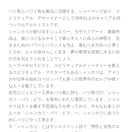
バリ島とハワイ島を拠点に活躍する、シャーマンであり、ス
ピリチュアル・デサーイナーとして20年以上のキャリアを持
つソウルアルケミストです。
シャンカリが創り出すジュエリー、モザイクアート、建築作
品は、身につける人やそこで暮らす人々に自らの神聖さ、生
きるためのパワーとバランスを与え、進むべき方向へと導く
とされ、人々が自分らしく生き、夢や希望を現実にするため
の力を与えてくれることでしょう。
ヒーラーやセラピスト、スピリチュアルティーチャーを教え
るスピリチュアル・マスターでもあるシャンカリは、アメリ
カや日本を始めヨーロッパでも多くの世界中のセレブや様々
な人々を魅了しています。
自宅とジュエリー工房をバリ島に持ち、バリ島での「シャン
カリ・バリ・ビラ」を長年にわたり運営しています。シャン
カリは人々を癒す不思議な力を持っており、今もなお多くの
人々が「シャンカリ・バリ・ビラ」へ、シャンカリに会うた
めにバリにやって来ます。
※「シャンカリ」とはサンスクリット語で「男性と女性のエ