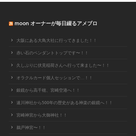
moon オーナーが毎日綴るアメブロ
大阪にある大鳥大社に行ってきました！！
赤い石のペンダントトップです〜！！
久しぶりに伏見稲荷さんへ行って来ました〜！！
オラクルカード個人セッションで…！！
銀鏡から高千穂、宮崎空港へ！！
速川神社から500年の歴史がある神楽の銀鏡へ！！
宮崎神宮から大御神社！！
鵜戸神宮〜！！