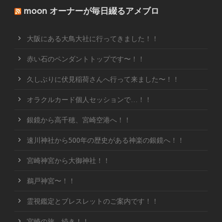
moon オーナーが毎日綴るアメブロ
大阪にある大鳥大社に行ってきました！！
赤い石のペンダントトップです〜！！
久しぶりに伏見稲荷さんへ行って来ました〜！！
オラクルカード個人セッションで…！！
銀鏡から高千穂、宮崎空港へ！！
速川神社から500年の歴史がある神楽の銀鏡へ！！
宮崎神宮から大御神社！！
鵜戸神宮〜！！
霊視鑑定とブレスレットのご案内です！！
宮崎の旅、続き！！