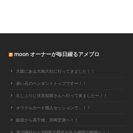
moon オーナーが毎日綴るアメブロ
大阪にある大鳥大社に行ってきました！！
赤い石のペンダントトップです〜！！
久しぶりに伏見稲荷さんへ行って来ました〜！！
オラクルカード個人セッションで…！！
銀鏡から高千穂、宮崎空港へ！！
速川神社から500年の歴史がある神楽の銀鏡へ！！