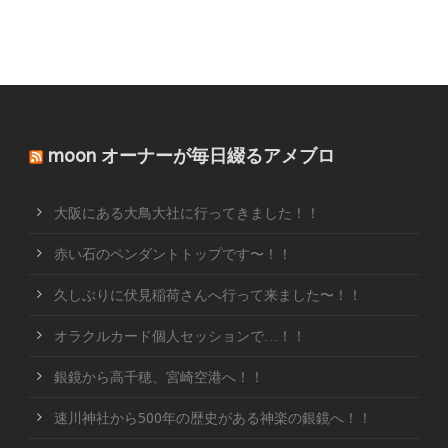
moon オーナーが毎日綴るアメブロ
大阪にある大鳥大社に行ってきました！！
赤い石のペンダントトップです〜！！
久しぶりに伏見稲荷さんへ行って来ました〜！！
オラクルカード個人セッションで…！！
銀鏡から高千穂、宮崎空港へ！！
速川神社から500年の歴史がある神楽の銀鏡へ！！