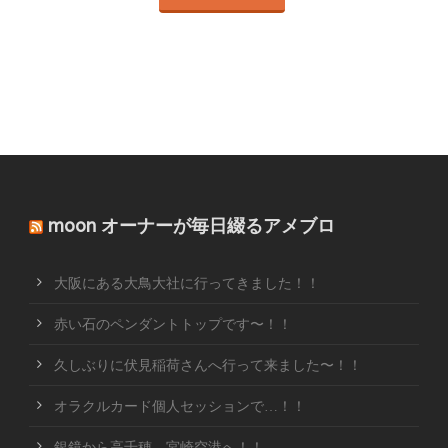
moon オーナーが毎日綴るアメブロ
大阪にある大鳥大社に行ってきました！！
赤い石のペンダントトップです〜！！
久しぶりに伏見稲荷さんへ行って来ました〜！！
オラクルカード個人セッションで…！！
銀鏡から高千穂、宮崎空港へ！！