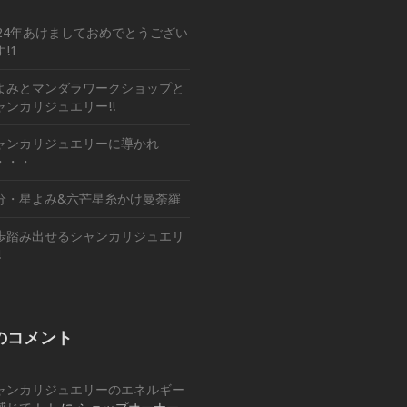
024年あけましておめでとうござい
!1
よみとマンダラワークショップと
ャンカリジュエリー!!
ャンカリジュエリーに導かれ
・・・
分・星よみ&六芒星糸かけ曼荼羅
歩踏み出せるシャンカリジュエリ
!
のコメント
ャンカリジュエリーのエネルギー