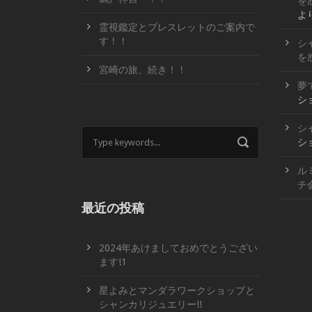
を
よ
霊視鑑定とブレスレットのご案内で
す！！
シ
を
宮崎の旅、続き！！
夢
シ
シ
シ
ル
チ
最近の投稿
2024年あけましておめでとうござい
ます!1
星よみとマンダラワークショップと
シャンカリジュエリー!!