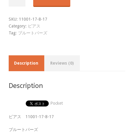
ャ
ン
カ
SKU:
11001-17-8-17
リ
Category:
ピアス
ジ
Tag:
ブルートパーズ
ュ
エ
リ
ー・
ピ
Description
Reviews (0)
ア
ス
quantity
Description
Pocket
ピアス 11001-17-8-17
ブルートパーズ