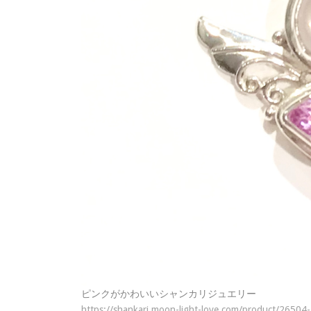
ピンクがかわいいシャンカリジュエリー
https://shankari.moon-light-love.com/product/26504