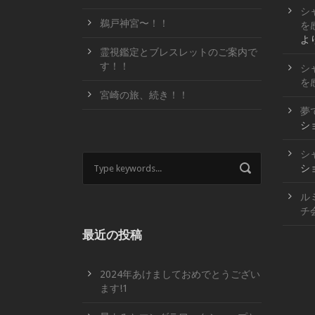
シ
鵜戸神宮〜！！
を
よ
霊視鑑定とブレスレットのご案内で
す！！
シ
を
宮崎の旅、続き！！
夢
シ
シ
シ
ル
チ
最近の投稿
2024年あけましておめでとうござい
ます!1