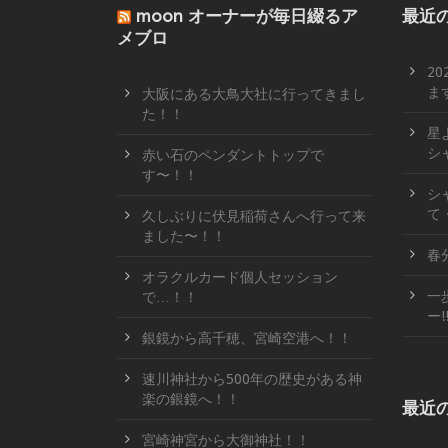
moon オーナーが毎日綴るア
最近
メブロ
2
ます
大阪にある大鳥大社に行ってきまし
た！！
星
シ
赤い石のペンダントトップで
す〜！！
シ
て
久しぶりに伏見稲荷さんへ行って来
ました〜！！
春
オラクルカード個人セッション
一
で…！！
ー!
銀鏡から高千穂、宮崎空港へ！！
速川神社から500年の歴史がある神
楽の銀鏡へ！！
最近
宮崎神宮から大御神社！！