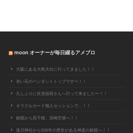
moon オーナーが毎日綴るアメブロ
大阪にある大鳥大社に行ってきました！！
赤い石のペンダントトップです〜！！
久しぶりに伏見稲荷さんへ行って来ました〜！！
オラクルカード個人セッションで…！！
銀鏡から高千穂、宮崎空港へ！！
速川神社から500年の歴史がある神楽の銀鏡へ！！