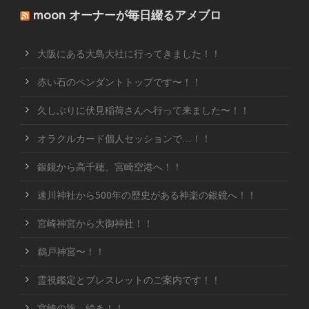
moon オーナーが毎日綴るアメブロ
大阪にある大鳥大社に行ってきました！！
赤い石のペンダントトップです〜！！
久しぶりに伏見稲荷さんへ行って来ました〜！！
オラクルカード個人セッションで…！！
銀鏡から高千穂、宮崎空港へ！！
速川神社から500年の歴史がある神楽の銀鏡へ！！
宮崎神宮から大御神社！！
鵜戸神宮〜！！
霊視鑑定とブレスレットのご案内です！！
宮崎の旅、続き！！