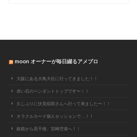
moon オーナーが毎日綴るアメブロ
大阪にある大鳥大社に行ってきました！！
赤い石のペンダントトップです〜！！
久しぶりに伏見稲荷さんへ行って来ました〜！！
オラクルカード個人セッションで…！！
銀鏡から高千穂、宮崎空港へ！！