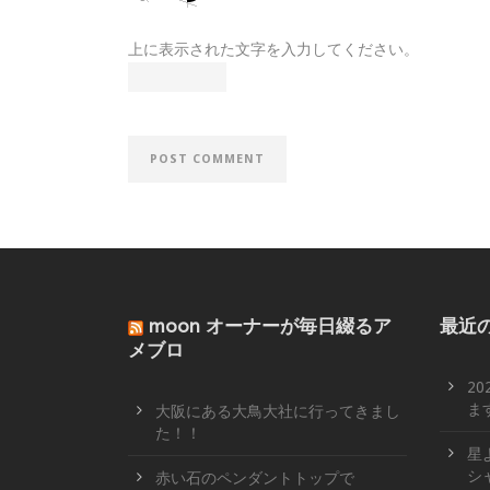
上に表示された文字を入力してください。
moon オーナーが毎日綴るア
最近
メブロ
2
ます
大阪にある大鳥大社に行ってきまし
た！！
星
シ
赤い石のペンダントトップで