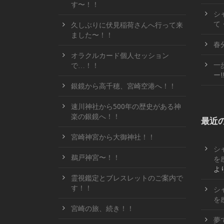
す〜！！
シ
て
久しぶりに伏見稲荷さんへ行って来
ました〜！！
春
オラクルカード個人セッション
一
で…！！
ー!
銀鏡から高千穂、宮崎空港へ！！
速川神社から500年の歴史がある神
楽の銀鏡へ！！
最近
宮崎神宮から大御神社！！
シ
鵜戸神宮〜！！
を
よ
霊視鑑定とブレスレットのご案内で
す！！
シ
を
宮崎の旅、続き！！
夢