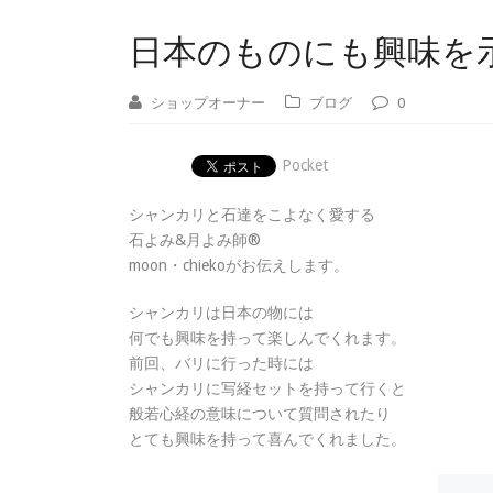
日本のものにも興味を示
ショップオーナー
ブログ
0
Pocket
シャンカリと石達をこよなく愛する
石よみ&月よみ師®
moon・chiekoがお伝えします。
シャンカリは日本の物には
何でも興味を持って楽しんでくれます。
前回、バリに行った時には
シャンカリに写経セットを持って行くと
般若心経の意味について質問されたり
とても興味を持って喜んでくれました。