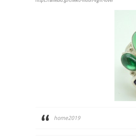
https://ameblo.jp/chieko-moon-light-love/
home2019