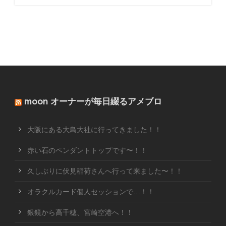
moon オーナーが毎日綴るアメブロ
大阪にある大鳥大社に行ってきました！！
赤い石のペンダントトップです〜！！
久しぶりに伏見稲荷さんへ行って来ました〜！！
オラクルカード個人セッションで…！！
銀鏡から高千穂、宮崎空港へ！！