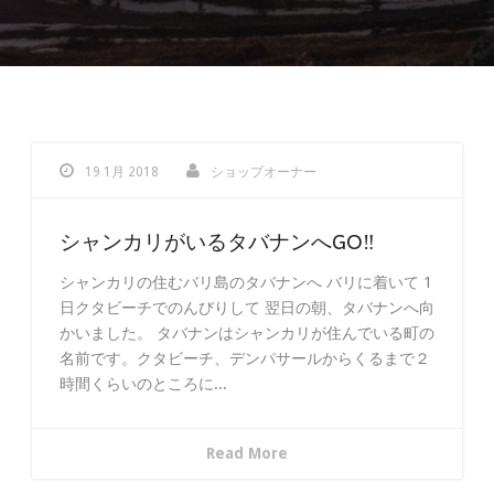
19 1月 2018
ショップオーナー
シャンカリがいるタバナンへGO‼︎
シャンカリの住むバリ島のタバナンへ バリに着いて 1
日クタビーチでのんびりして 翌日の朝、タバナンへ向
かいました。 タバナンはシャンカリが住んでいる町の
名前です。クタビーチ、デンパサールからくるまで２
時間くらいのところに...
Read More