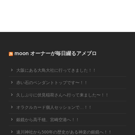
moon オーナーが毎日綴るアメブロ
大阪にある大鳥大社に行ってきました！！
赤い石のペンダントトップです〜！！
久しぶりに伏見稲荷さんへ行って来ました〜！！
オラクルカード個人セッションで…！！
銀鏡から高千穂、宮崎空港へ！！
速川神社から500年の歴史がある神楽の銀鏡へ！！