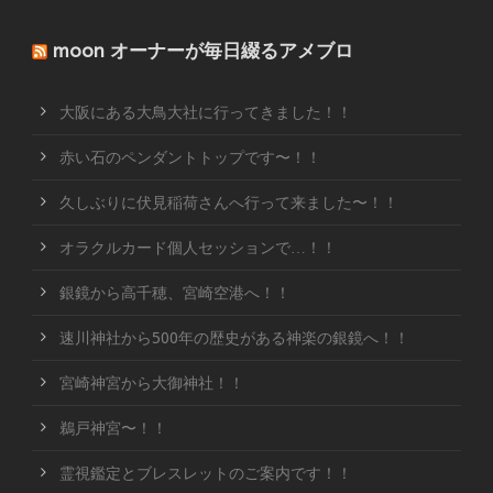
moon オーナーが毎日綴るアメブロ
大阪にある大鳥大社に行ってきました！！
赤い石のペンダントトップです〜！！
久しぶりに伏見稲荷さんへ行って来ました〜！！
オラクルカード個人セッションで…！！
銀鏡から高千穂、宮崎空港へ！！
速川神社から500年の歴史がある神楽の銀鏡へ！！
宮崎神宮から大御神社！！
鵜戸神宮〜！！
霊視鑑定とブレスレットのご案内です！！