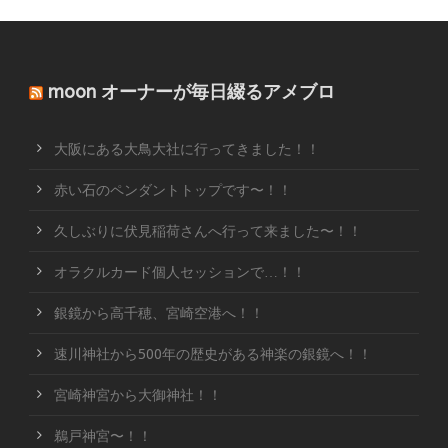
moon オーナーが毎日綴るアメブロ
大阪にある大鳥大社に行ってきました！！
赤い石のペンダントトップです〜！！
久しぶりに伏見稲荷さんへ行って来ました〜！！
オラクルカード個人セッションで…！！
銀鏡から高千穂、宮崎空港へ！！
速川神社から500年の歴史がある神楽の銀鏡へ！！
宮崎神宮から大御神社！！
鵜戸神宮〜！！