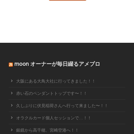
moon オーナーが毎日綴るアメブロ
大阪にある大鳥大社に行ってきました！！
赤い石のペンダントトップです〜！！
久しぶりに伏見稲荷さんへ行って来ました〜！！
オラクルカード個人セッションで…！！
銀鏡から高千穂、宮崎空港へ！！