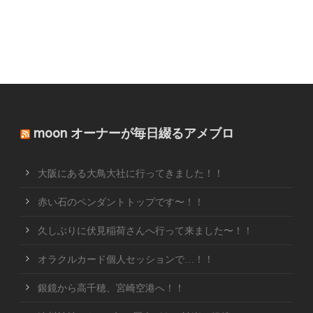
moon オーナーが毎日綴るアメブロ
大阪にある大鳥大社に行ってきました！！
赤い石のペンダントトップです〜！！
久しぶりに伏見稲荷さんへ行って来ました〜！！
オラクルカード個人セッションで…！！
銀鏡から高千穂、宮崎空港へ！！