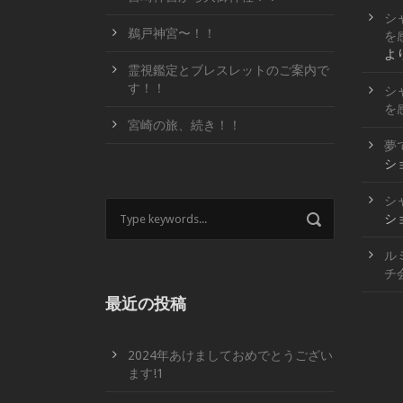
シ
鵜戸神宮〜！！
を
よ
霊視鑑定とブレスレットのご案内で
す！！
シ
を
宮崎の旅、続き！！
夢
シ
シ
シ
ル
チ
最近の投稿
2024年あけましておめでとうござい
ます!1