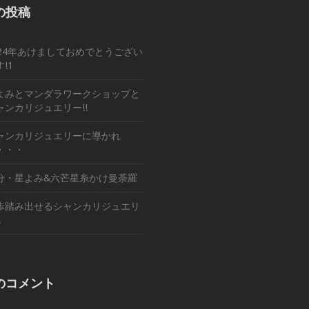
の投稿
024年あけましておめでとうござい
!1
よみとマンダラワークショップと
ャンカリジュエリー!!
ャンカリジュエリーに導かれ
・・・
分・星よみ&六芒星糸かけ曼荼羅
歩踏み出せるシャンカリジュエリ
!
のコメント