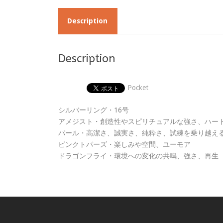
Description
Description
Pocket
シルバーリング・16号
アメジスト・創造性やスピリチュアルな強さ、ハー
パール・高潔さ、誠実さ、純粋さ、試練を乗り越え
ピンクトパーズ・楽しみや空間、ユーモア
ドラゴンフライ・環境への変化の共鳴、強さ、再生