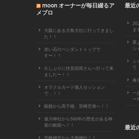
moon オーナーが毎日綴るア
最近
メブロ
2
ます
大阪にある大鳥大社に行ってきまし
た！！
星
シ
赤い石のペンダントトップで
す〜！！
シ
て
久しぶりに伏見稲荷さんへ行って来
ました〜！！
春
オラクルカード個人セッション
一
で…！！
ー!
銀鏡から高千穂、宮崎空港へ！！
速川神社から500年の歴史がある神
楽の銀鏡へ！！
最近
宮崎神宮から大御神社！！