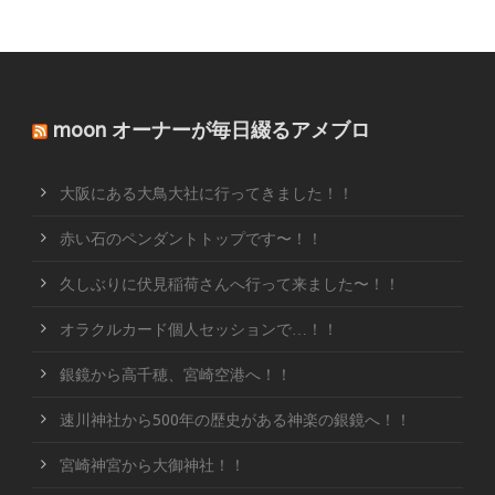
moon オーナーが毎日綴るアメブロ
大阪にある大鳥大社に行ってきました！！
赤い石のペンダントトップです〜！！
久しぶりに伏見稲荷さんへ行って来ました〜！！
オラクルカード個人セッションで…！！
銀鏡から高千穂、宮崎空港へ！！
速川神社から500年の歴史がある神楽の銀鏡へ！！
宮崎神宮から大御神社！！