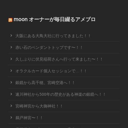
moon オーナーが毎日綴るアメブロ
大阪にある大鳥大社に行ってきました！！
赤い石のペンダントトップです〜！！
久しぶりに伏見稲荷さんへ行って来ました〜！！
オラクルカード個人セッションで…！！
銀鏡から高千穂、宮崎空港へ！！
速川神社から500年の歴史がある神楽の銀鏡へ！！
宮崎神宮から大御神社！！
鵜戸神宮〜！！