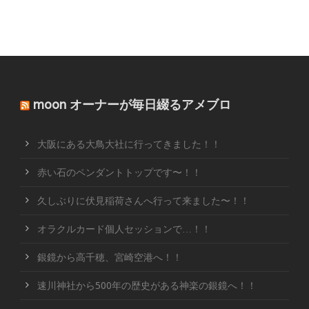
moon オーナーが毎日綴るアメブロ
大阪にある大鳥大社に行ってきました！！
赤い石のペンダントトップです〜！！
久しぶりに伏見稲荷さんへ行って来ました〜！！
オラクルカード個人セッションで…！！
銀鏡から高千穂、宮崎空港へ！！
速川神社から500年の歴史がある神楽の銀鏡へ！！