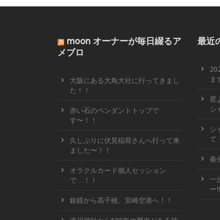
moon オーナーが毎日綴るア
最近
メブロ
2
ます
大阪にある大鳥大社に行ってきまし
た！！
星
シ
赤い石のペンダントトップで
す〜！！
シ
て
久しぶりに伏見稲荷さんへ行って来
ました〜！！
春
オラクルカード個人セッション
一
で…！！
ー!
銀鏡から高千穂、宮崎空港へ！！