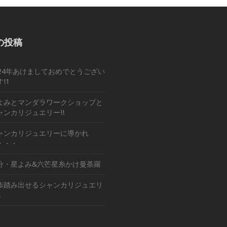
の投稿
024年あけましておめでとうござい
!1
よみとマンダラワークショップと
ャンカリジュエリー!!
ャンカリジュエリーに導かれ
・・・
分・星よみ&六芒星糸かけ曼荼羅
歩踏み出せるシャンカリジュエリ
!