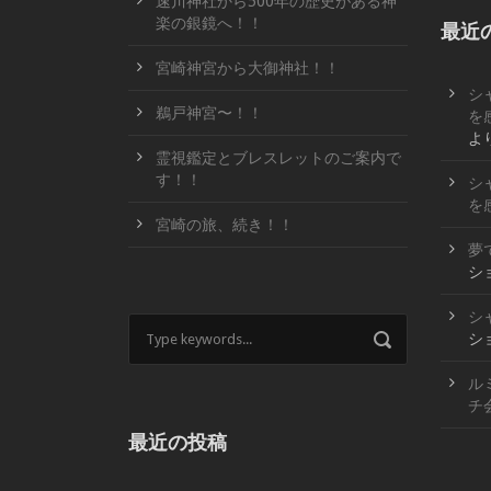
速川神社から500年の歴史がある神
楽の銀鏡へ！！
最近
宮崎神宮から大御神社！！
シ
鵜戸神宮〜！！
を
よ
霊視鑑定とブレスレットのご案内で
す！！
シ
を
宮崎の旅、続き！！
夢
シ
シ
シ
ル
チ
最近の投稿