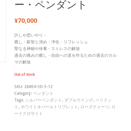
ー・ペンダント
¥
70,000
許しや思いやり・
癒し・叡智と清め・浄化・リフレッシュ
聖なる神秘や休養・ストレスの解放
過去の痛みの癒し・自由への道を作るための過去のカル
マの解放
Out of stock
SKU:
26804-5D-5-12
Category:
ペンダント
Tags:
シルバーペンダント
,
ダブルウイング
,
ペリドッ
ト
,
ホワイトオパールトリプレット
,
ローズクォーツ
,
ロ
ードクロサイト