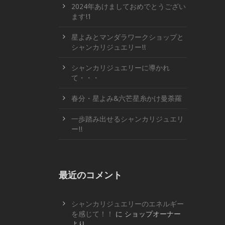
2024年あけましておめでとうござい
ます!1
星よみとマンダラワークショップと
シャンカリジュエリー!!
シャンカリジュエリーに導かれ
て・・・
春分・星よみ&六芒星糸かけ曼荼羅
一歩踏み出せるシャンカリジュエリ
ー!!
最近のコメント
シャンカリジュエリーのエネルギー
を感じて！！
に
ショップオーナー
より