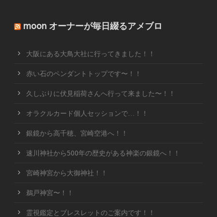
moon オーナーが毎日綴るアメブロ
大阪にある大鳥大社に行ってきました！！
赤い石のペンダントトップです〜！！
久しぶりに伏見稲荷さんへ行って来ました〜！！
オラクルカード個人セッションで…！！
銀鏡から高千穂、宮崎空港へ！！
速川神社から500年の歴史がある神楽の銀鏡へ！！
宮崎神宮から大御神社！！
鵜戸神宮〜！！
霊視鑑定とブレスレットのご案内です！！