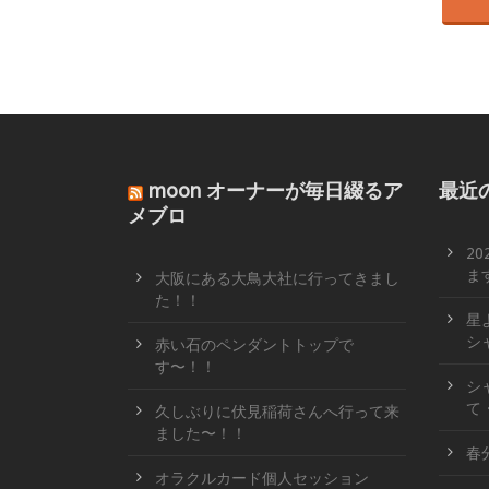
moon オーナーが毎日綴るア
最近
メブロ
2
ます
大阪にある大鳥大社に行ってきまし
た！！
星
シ
赤い石のペンダントトップで
す〜！！
シ
て
久しぶりに伏見稲荷さんへ行って来
ました〜！！
春
オラクルカード個人セッション