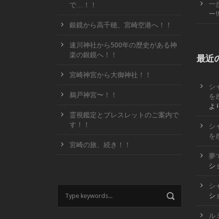
一
で…！！
ー!
銀鏡から高千穂、宮崎空港へ！！
速川神社から500年の歴史がある神
楽の銀鏡へ！！
最近
宮崎神宮から大御神社！！
シ
鵜戸神宮〜！！
を
よ
霊視鑑定とブレスレットのご案内で
す！！
シ
を
宮崎の旅、続き！！
夢
シ
シ
シ
ル