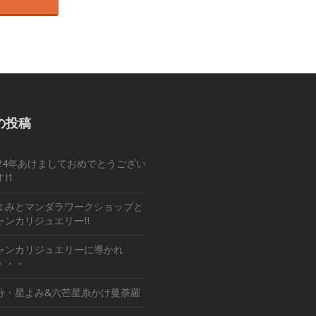
の投稿
024年あけましておめでとうござい
!1
よみとマンダラワークショップと
ャンカリジュエリー!!
ャンカリジュエリーに導かれ
・・・
分・星よみ&六芒星糸かけ曼荼羅