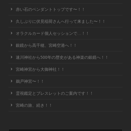
赤い石のペンダントトップです〜！！
久しぶりに伏見稲荷さんへ行って来ました〜！！
オラクルカード個人セッションで…！！
銀鏡から高千穂、宮崎空港へ！！
速川神社から500年の歴史がある神楽の銀鏡へ！！
宮崎神宮から大御神社！！
鵜戸神宮〜！！
霊視鑑定とブレスレットのご案内です！！
宮崎の旅、続き！！