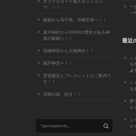
オラクルカード個人セッション
一
で…！！
ー!
銀鏡から高千穂、宮崎空港へ！！
速川神社から500年の歴史がある神
楽の銀鏡へ！！
最近
宮崎神宮から大御神社！！
シ
鵜戸神宮〜！！
を
よ
霊視鑑定とブレスレットのご案内で
す！！
シ
を
宮崎の旅、続き！！
夢
シ
シ
シ