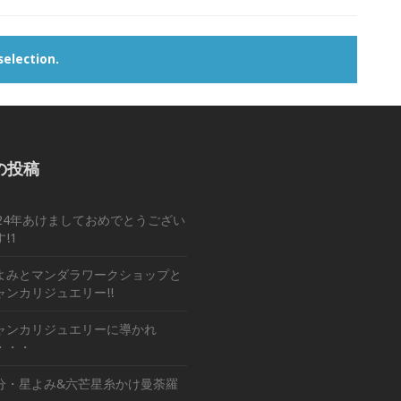
election.
の投稿
024年あけましておめでとうござい
!1
よみとマンダラワークショップと
ャンカリジュエリー!!
ャンカリジュエリーに導かれ
・・・
分・星よみ&六芒星糸かけ曼荼羅