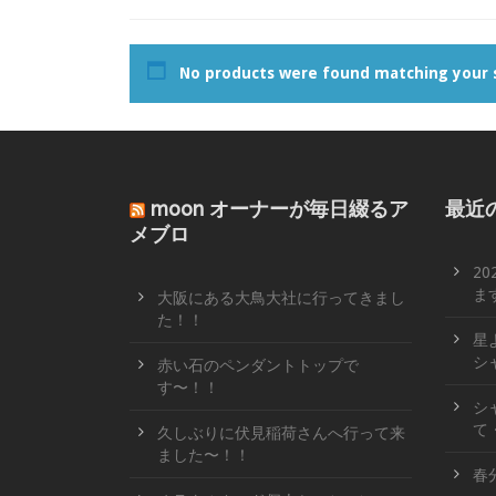
No products were found matching your s
moon オーナーが毎日綴るア
最近
メブロ
2
ます
大阪にある大鳥大社に行ってきまし
た！！
星
シ
赤い石のペンダントトップで
す〜！！
シ
て
久しぶりに伏見稲荷さんへ行って来
ました〜！！
春