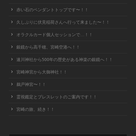
赤い石のペンダントトップです〜！！
久しぶりに伏見稲荷さんへ行って来ました〜！！
オラクルカード個人セッションで…！！
銀鏡から高千穂、宮崎空港へ！！
速川神社から500年の歴史がある神楽の銀鏡へ！！
宮崎神宮から大御神社！！
鵜戸神宮〜！！
霊視鑑定とブレスレットのご案内です！！
宮崎の旅、続き！！