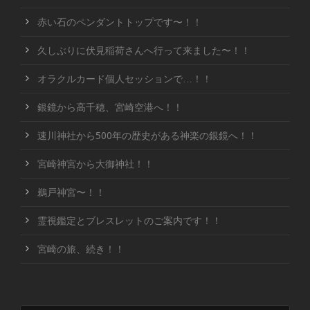
赤い石のペンダントトップです〜！！
久しぶりに伏見稲荷さんへ行って来ました〜！！
オラクルカード個人セッションで…！！
銀鏡から高千穂、宮崎空港へ！！
速川神社から500年の歴史がある神楽の銀鏡へ！！
宮崎神宮から大御神社！！
鵜戸神宮〜！！
霊視鑑定とブレスレットのご案内です！！
宮崎の旅、続き！！