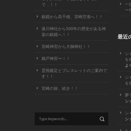
一
で…！！
ー!
銀鏡から高千穂、宮崎空港へ！！
速川神社から500年の歴史がある神
楽の銀鏡へ！！
最近
宮崎神宮から大御神社！！
シ
鵜戸神宮〜！！
を
よ
霊視鑑定とブレスレットのご案内で
す！！
シ
を
宮崎の旅、続き！！
夢
シ
シ
シ
ル