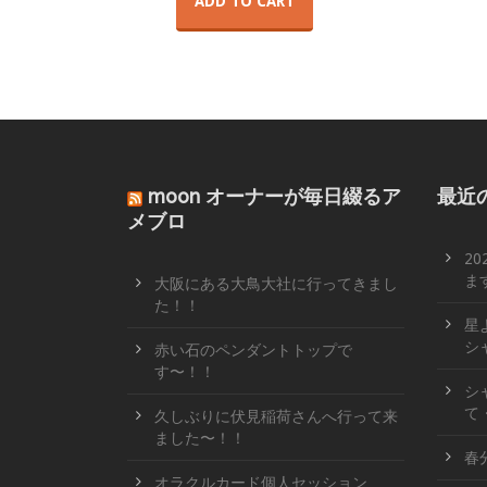
ADD TO CART
moon オーナーが毎日綴るア
最近
メブロ
2
ます
大阪にある大鳥大社に行ってきまし
た！！
星
シ
赤い石のペンダントトップで
す〜！！
シ
て
久しぶりに伏見稲荷さんへ行って来
ました〜！！
春
オラクルカード個人セッション