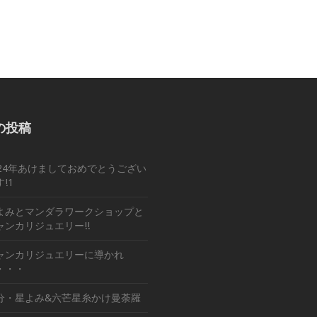
の投稿
024年あけましておめでとうござい
!1
よみとマンダラワークショップと
ャンカリジュエリー!!
ャンカリジュエリーに導かれ
・・・
分・星よみ&六芒星糸かけ曼荼羅