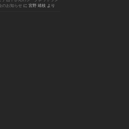
会のお知らせ
に
宮野 靖枝
より