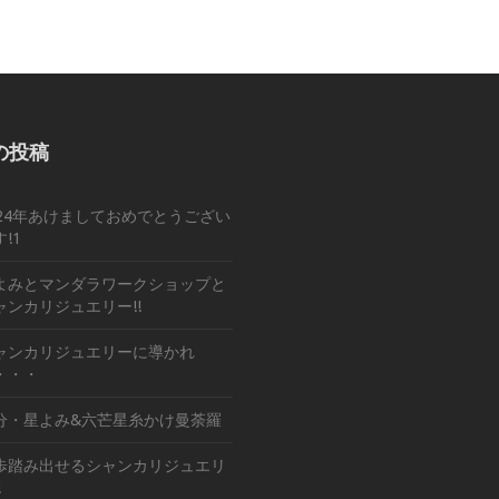
の投稿
024年あけましておめでとうござい
!1
よみとマンダラワークショップと
ャンカリジュエリー!!
ャンカリジュエリーに導かれ
・・・
分・星よみ&六芒星糸かけ曼荼羅
歩踏み出せるシャンカリジュエリ
!