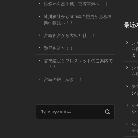
銀鏡から高千穂、宮崎空港へ！！
速川神社から500年の歴史がある神
楽の銀鏡へ！！
最近
宮崎神宮から大御神社！！
シ
鵜戸神宮〜！！
を
よ
霊視鑑定とブレスレットのご案内で
す！！
シ
を
宮崎の旅、続き！！
夢
シ
シ
シ
ル
チ