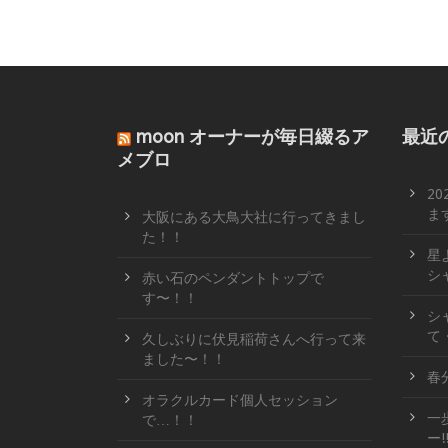
moon オーナーが毎日綴るア
最近
メブロ
2
ます
大阪にある大鳥大社に行ってきまし
た！！
星
シ
赤い石のペンダントトップで
す〜！！
シ
て
久しぶりに伏見稲荷さんへ行って来
ました〜！！
春
オラクルカード個人セッション
一
で…！！
ー!